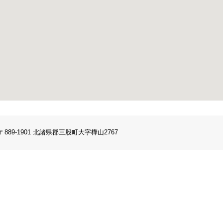
〒889-1901 北諸県郡三股町大字樺山2767
す