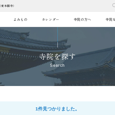
（東本願寺）
よみもの
カレンダー
寺院の方へ
寺院
寺院を探す
Search
1件見つかりました。