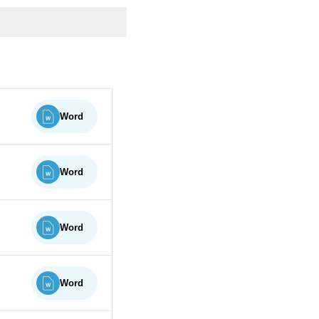
Word
Word
Word
Word