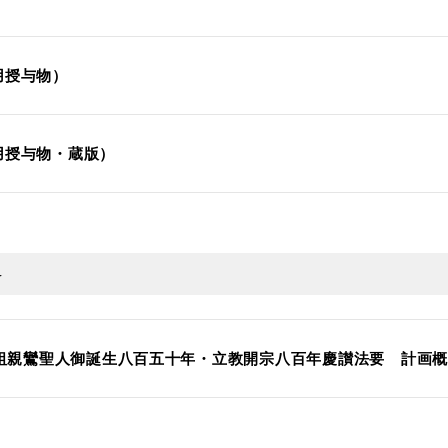
用授与物）
用授与物・蔵版）
料
宗祖親鸞聖人御誕生八百五十年・立教開宗八百年慶讃法要 計画