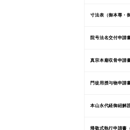
寸法表（御本尊・
院号法名交付申請書[
真宗本廟収骨申請書[
門徒用授与物申請
本山永代経御紐解
帰敬式執行申請書（