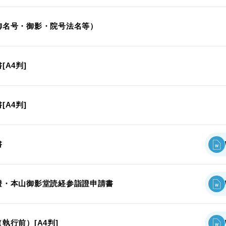
御名号・御影・院号法名等）
A4判]
A4判]
書
證・本山御影堂読経参詣證申請書
執行前）[A4判]