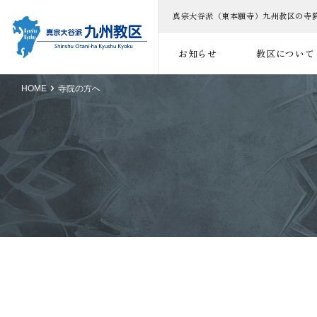
真宗大谷派（東本願寺）九州教区の寺院
お知らせ
教区について
HOME
寺院の方へ