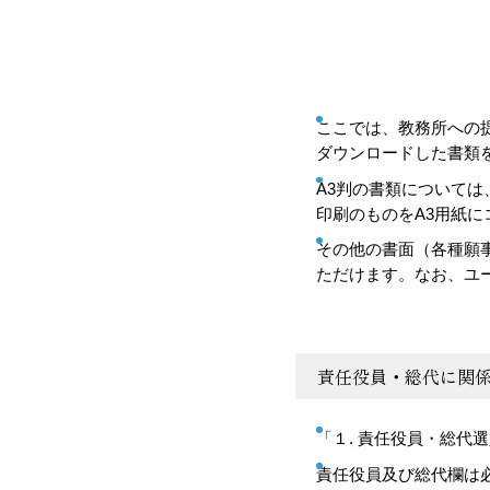
ここでは、教務所への提
ダウンロードした書類
A3判の書類について
印刷のものをA3用紙
その他の書面（各種願
ただけます。なお、ユ
責任役員・総代に関
「１. 責任役員・総代
責任役員及び総代欄は