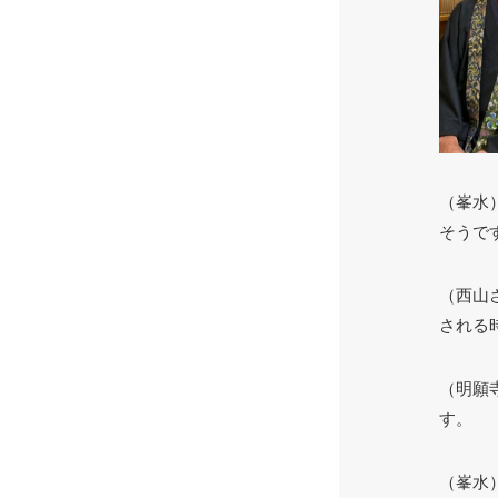
（峯水
そうで
（西山
される
（明願
す。
（峯水