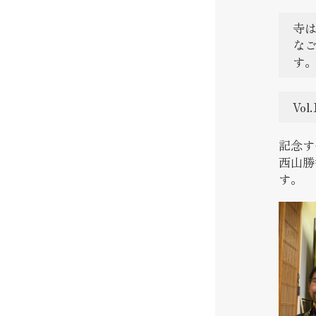
寺
な
す
Vo
記念す
西山勝
す。