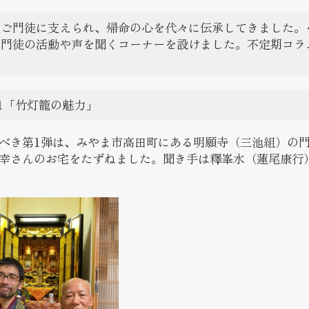
はご門徒に支えられ、帰命の心を代々に伝承してきました。
ご門徒の活動や声を聞くコーナーを設けました。不定期コラ
。
l.1「竹灯籠の魅力」
べき第1弾は、みやま市高田町にある明願寺（三池組）の
幸さんのお宅をたずねました。聞き手は釋峯水（蓮尾康行