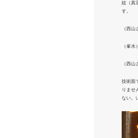
紋（真
す。
（西山
（峯水
（西山
技術面
りませ
ない。