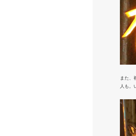
また、
人も。