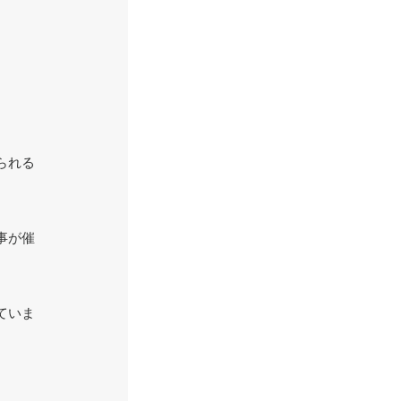
られる
事が催
ていま