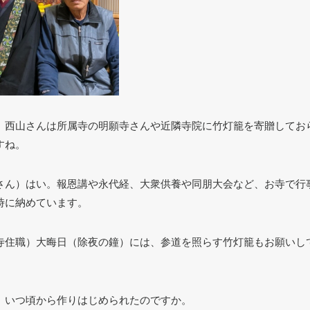
）西山さんは所属寺の明願寺さんや近隣寺院に竹灯籠を寄贈してお
すね。
さん）はい。報恩講や永代経、大衆供養や同朋大会など、お寺で行
時に納めています。
寺住職）大晦日（除夜の鐘）には、参道を照らす竹灯籠もお願いし
）いつ頃から作りはじめられたのですか。