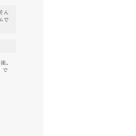
そん
ムで
門徒、
）で