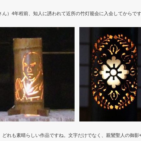
さん）4年程前、知人に誘われて近所の竹灯籠会に入会してからで
）どれも素晴らしい作品ですね。文字だけでなく、親鸞聖人の御影