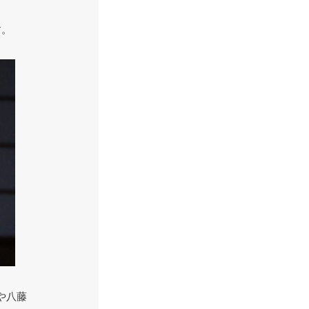
す。
や八藤