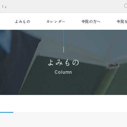
く！」
よみもの
カレンダー
寺院の方へ
寺院
よみもの
Column