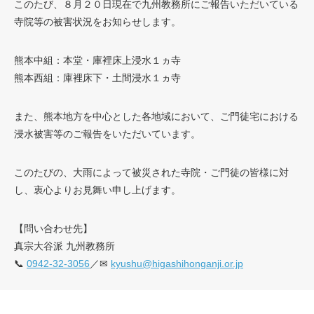
このたび、８月２０日現在で九州教務所にご報告いただいている
寺院等の被害状況をお知らせします。
熊本中組：本堂・庫裡床上浸水１ヵ寺
熊本西組：庫裡床下・土間浸水１ヵ寺
また、熊本地方を中心とした各地域において、ご門徒宅における
浸水被害等のご報告をいただいています。
このたびの、大雨によって被災された寺院・ご門徒の皆様に対
し、衷心よりお見舞い申し上げます。
【問い合わせ先】
真宗大谷派 九州教務所
📞
0942-32-3056
／✉
kyushu@higashihonganji.or.jp