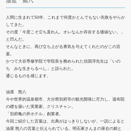
油屋 熊八
人間に生まれて50年、これまで何度かとんでもない失敗をやらか
してきた。
その度「今度こそ立ち直れん。オレなんか存在する価値ない。」
と凹んだ。
そんなときに、再び立ち上がる勇気を与えてくれたのがこの言
葉。
かつて大谷専修学院で学院長を務められた信国淳先生は「いの
ち みな生きらるべし」と語られた。
通じるものを感じます。
油屋 熊八
今や世界的温泉都市、大分県別府市の観光開発に尽力し、湯布院
の礎を築いた実業家。クリスチャン。
「別府亀の井ホテル」創業者。
今回ご紹介した言葉は、出典がはっきりしないが、一説によると
油屋 熊八の言葉と伝えられている。明石家さんまの座右の銘と