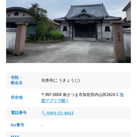
寺院・
光恭寺(こうきょうじ)
教会名
〒897-0004 南さつま市加世田内山田2624-1
地
所在地
図アプリで開く
電話番号
0993-52-8432
fax番号
-