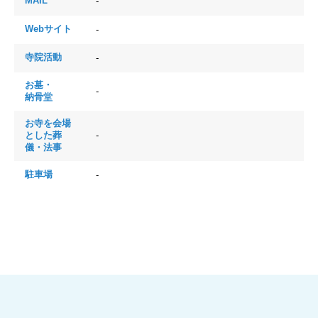
MAIL
-
Webサイト
-
寺院活動
-
お墓・
-
納骨堂
お寺を会場
とした
葬
-
儀・法事
駐車場
-