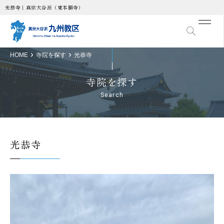
光恭寺｜真宗大谷派（東本願寺）
HOME
寺院を探す
光恭寺
寺院を探す
Search
光恭寺