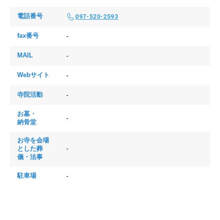
電話番号
097-520-2593
fax番号
-
MAIL
-
Webサイト
-
寺院活動
-
お墓・
-
納骨堂
お寺を会場
とした
葬
-
儀・法事
駐車場
-