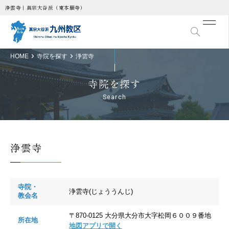
浄雲寺｜真宗大谷派（東本願寺）
HOME
寺院を探す
浄雲寺
寺院を探す
Search
浄雲寺
寺院・
浄雲寺(じょううんじ)
教会名
〒870-0125 大分県大分市大字松岡６００９番地
所在地
地図アプリで開く