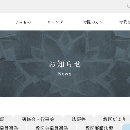
よみもの
カレンダー
寺院の方へ
寺院
お知らせ
News
地震
研修会・行事等
法要等
教区だより
議員選挙
教区会議員選挙
教区慶讃法要