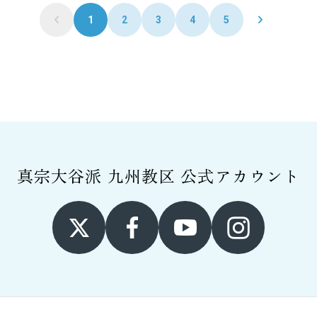
1
2
3
4
5
真宗大谷派 九州教区
公式アカウント