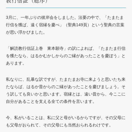
教行信証（総序）
3月に、一年ぶりの彼岸会をしました。法要の中で、「たまたま
行信を獲ば、遠く宿縁を慶べ」（聖典149頁）という聖典の言葉
が思い浮かびました。
「解読教行信証上巻 東本願寺」の訳によれば、「たまたま行信
を獲たなら、はるかむかしからのご縁があったことを慶ぼう」と
あります。
私なりに、乱暴な訳ですが、たまたまお寺に来ようと思いたち来
たならば、はるか昔からのご縁があったことを慶びましょう。そ
う訳しても良いかと思います。宿縁とは、遠い昔から、今ここに
自分があることを支える全ての条件を言います。
今、私がいることは、私に父と母がいるからですが、その父母に
も父母がおられて、その父母にも当然おられるわけです。